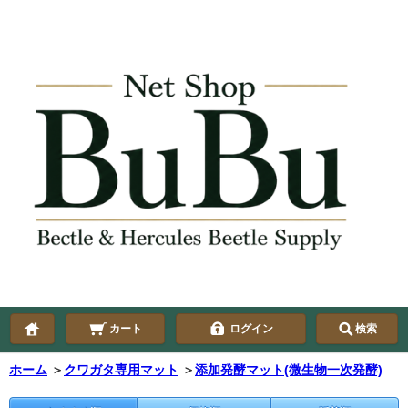
カート
ログイン
検索
ホーム
＞
クワガタ専用マット
＞
添加発酵マット(微生物一次発酵)