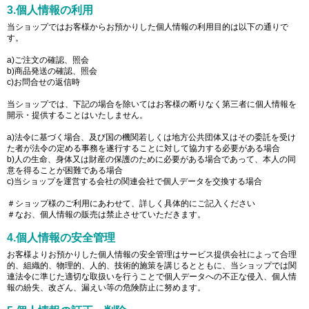
3.個人情報の利用
当ショップではお客様からお預かりした個人情報の利用目的は以下の通りで
す。
a)ご注文の確認、照会
b)商品発送の確認、照会
c)お問合せの返信時
当ショップでは、下記の場合を除いてはお客様の断りなく第三者に個人情報を
開示・提供することはいたしません。
a)法令に基づく場合、及び国の機関若しくは地方公共団体又はその委託を受け
た者が法令の定める事務を遂行することに対して協力する必要がある場合
b)人の生命、身体又は財産の保護のために必要がある場合であって、本人の同
意を得ることが困難である場合
c)当ショップを運営する会社の関連会社で個人データを交換する場合
＃ショップ様のご利用にあわせて、詳しく具体的にご記入ください
＃なお、個人情報の販売は禁止させていただきます。
4.個人情報の安全管理
お客様よりお預かりした個人情報の安全管理はサービス提供会社によって合理
的、組織的、物理的、人的、技術的施策を講じるとともに、当ショップでは関
連法令に準じた適切な取扱いを行うことで個人データへの不正な侵入、個人情
報の紛失、改ざん、漏えい等の危険防止に努めます。