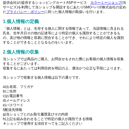
提供会社)の提供するショッピングカートASPサービス
カラーミーショップ
(当
サービス)を利用して当ショップを開設するにあたりGMOペパボ株式会社の定め
た
プライバシー・ポリシー
に則った個人情報の取扱いを行います。
1.個人情報の定義
「個人情報」とは、生存する個人に関する情報であって、当該情報に含まれる
氏名、生年月日その他の記述等により特定の個人を識別することができるも
の、及び他の情報と容易に照合することができ、それにより特定の個人を識別
することができることとなるものをいいます。
2.個人情報の収集
当ショップでは商品のご購入、お問合せをされた際にお客様の個人情報を収集
することがございます。
収集するにあたっては利用目的を明記の上、適法かつ公正な手段によります。
当ショップで収集する個人情報は以下の通りです。
a)お名前、フリガナ
b)ご住所
c)お電話番号
d)メールアドレス
e)パスワード
f)配送先情報
g)当ショップとのお取引履歴及びその内容
h)上記を組み合わせることで特定の個人が識別できる情報
＃ショップで使用する項目すべてをご記入ください