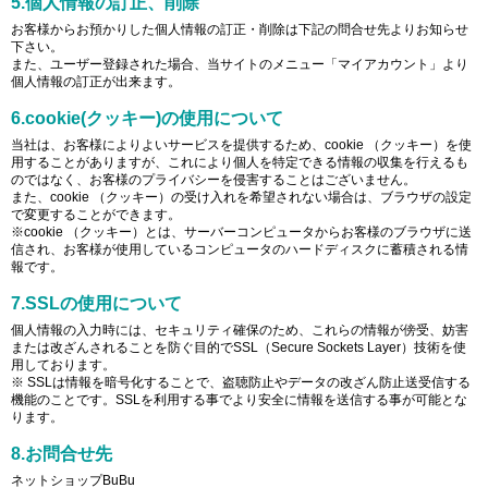
5.個人情報の訂正、削除
お客様からお預かりした個人情報の訂正・削除は下記の問合せ先よりお知らせ
下さい。
また、ユーザー登録された場合、当サイトのメニュー「マイアカウント」より
個人情報の訂正が出来ます。
6.cookie(クッキー)の使用について
当社は、お客様によりよいサービスを提供するため、cookie （クッキー）を使
用することがありますが、これにより個人を特定できる情報の収集を行えるも
のではなく、お客様のプライバシーを侵害することはございません。
また、cookie （クッキー）の受け入れを希望されない場合は、ブラウザの設定
で変更することができます。
※cookie （クッキー）とは、サーバーコンピュータからお客様のブラウザに送
信され、お客様が使用しているコンピュータのハードディスクに蓄積される情
報です。
7.SSLの使用について
個人情報の入力時には、セキュリティ確保のため、これらの情報が傍受、妨害
または改ざんされることを防ぐ目的でSSL（Secure Sockets Layer）技術を使
用しております。
※ SSLは情報を暗号化することで、盗聴防止やデータの改ざん防止送受信する
機能のことです。SSLを利用する事でより安全に情報を送信する事が可能とな
ります。
8.お問合せ先
ネットショップBuBu