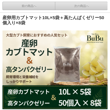
前の商品へ
次の商品へ
産卵用カブトマット10L×5袋＋高たんぱくゼリー50
個入り×8袋