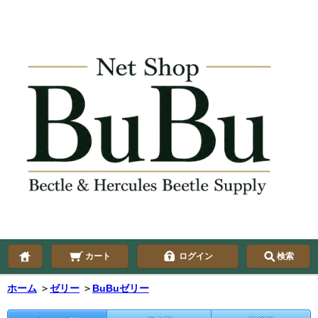
カート
ログイン
検索
ホーム
＞
ゼリー
＞
BuBuゼリー